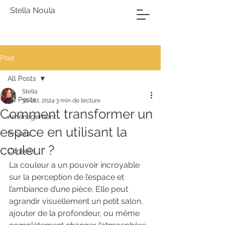
Stella Noula
Post
All Posts
Stella
All Posts
30 oct. 2024
3 min de lecture
Comment transformer un
Aménagement
espace en utilisant la
Projets
couleur ?
Conseils
La couleur a un pouvoir incroyable 
sur la perception de l’espace et 
l’ambiance d’une pièce. Elle peut 
agrandir visuellement un petit salon, 
ajouter de la profondeur, ou même 