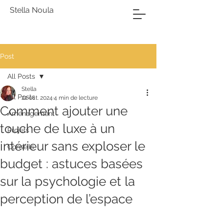
Stella Noula
Post
All Posts
Stella
All Posts
22 oct. 2024
4 min de lecture
Comment ajouter une
Aménagement
touche de luxe à un
Projets
intérieur sans exploser le
Conseils
budget : astuces basées
sur la psychologie et la
perception de l’espace